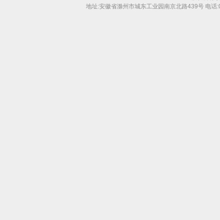
地址:安徽省滁州市城东工业园南京北路439号 电话:0550-31