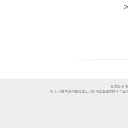
2
版权所有 
地址:安徽省滁州市城东工业园南京北路439号 电话:0550-31