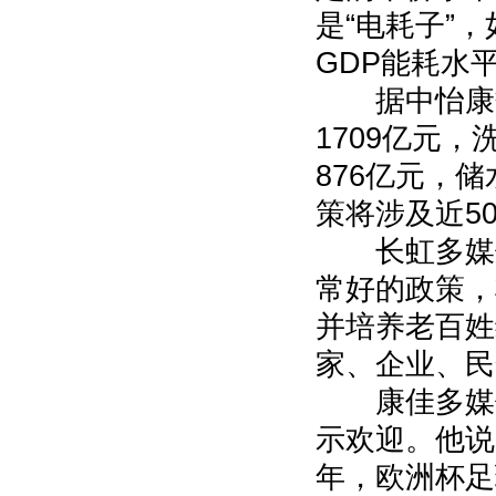
是“电耗子”
GDP能耗水
据中怡康数
1709亿元，
876亿元，
策将涉及近5
长虹多媒体
常好的政策，
并培养老百姓
家、企业、民
康佳多媒体
示欢迎。他说
年，欧洲杯足