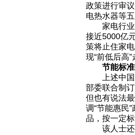
政策进行审议
电热水器等五
家电行业人
接近5000
策将止住家电
现“前低后高
节能标准
上述中国家
部委联合制订
但也有说法最
调“节能惠民
品，按一定标
该人士还表