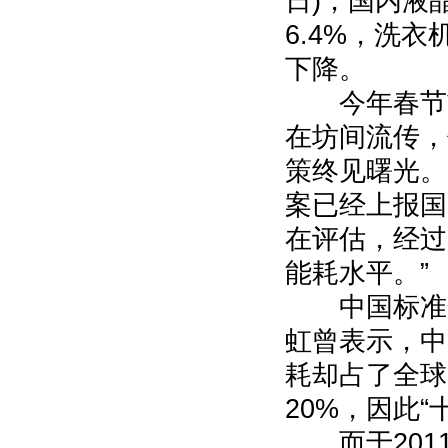
日)，国内液
6.4%，洗
下降。
今年春节前
在坊间流传，
策终见曙光。
案已经上报国
在评估，经过
能耗水平。”
中国标准化
虹曾表示，中
耗却占了全球
20%，因此
而于2011